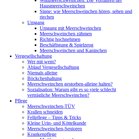
Wildmeerschweinchen: Die Vorfahren der
Hausmeerschweinchen
Sinne: wie Meerschweinchen hören, sehen und
riechen
Umgang
Umgang mit Meerschweinchen
Meerschweinchen zähmen
Richtig hochnehmen
Beschäftigung & Spielzeug
Meerschweinchen und Kaninchen
Vergesellschaftung
Wer mit wem?
Ablauf Vergesellschaftung
Niemals alleine
Böckchenhaltung
Meerschweinchen gestorben-alleine halten?
Sozialisation: Warum gibt es so viele schlecht
verträgliche Meerschweinchen?
Pflege
Meerschweinchen-TÜV
Krallen schneiden
Fellpflege – Tipps & Tricks
Kleine Urin- und Köttelkunde
Meerschweinchen-Senioren
Krankenpflege