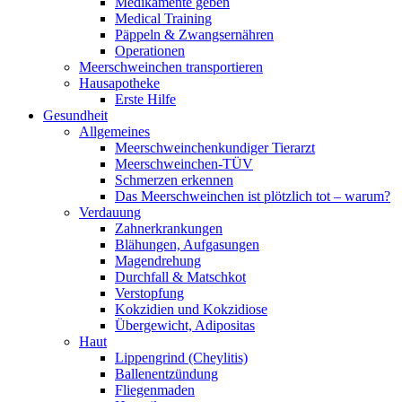
Medikamente geben
Medical Training
Päppeln & Zwangsernähren
Operationen
Meerschweinchen transportieren
Hausapotheke
Erste Hilfe
Gesundheit
Allgemeines
Meerschweinchenkundiger Tierarzt
Meerschweinchen-TÜV
Schmerzen erkennen
Das Meerschweinchen ist plötzlich tot – warum?
Verdauung
Zahnerkrankungen
Blähungen, Aufgasungen
Magendrehung
Durchfall & Matschkot
Verstopfung
Kokzidien und Kokzidiose
Übergewicht, Adipositas
Haut
Lippengrind (Cheylitis)
Ballenentzündung
Fliegenmaden