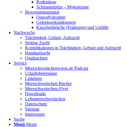
Rodentiose
Schimmelpilze – Mykotoxine
Bewegungsapparat
Osteodystrophie
Gelenkserkrankungen
Knochenbrüche (Frakturen) und Unfälle
Nachwuchs
Trächtigkeit, Geburt, Aufzucht
Seriöse Zucht
Komplikationen in Trächtigkeit, Geburt und Aufzucht
Handaufzucht
Qualzuchten
Service
Meerschweinchenwiese.de Podcast
Urlaubsbetreuung
Linktipps
Meerschweinchen Bücher
Meerschweinchen-Flyer
Downloads
Leihmeerschweinchen
Datenschutz
Sitemap
Impressum
Suche
Menü
Menü