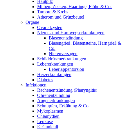
Hautpilz
Milben, Zecken, Haarlinge, Flöhe & Co.
Tumore & Krebs
Atherom und Grützbeutel
Organe
Ovarialzysten
Nieren- und Harnwegserkrankungen
Blasenentzündung
Blasengrieß, Blasensteine, Harngrieß &
Co.
Nierenversagen
Schilddrüsenerkrankungen
Lebererkrankungen
Leberlappentorsion
Herzerkrankungen
Diabetes
Infektionen
Rachenentzündung (Pharyngitis)
Ohrenentzündung
Augenerkrankungen
Schnupfen, Erkältung & Co.
Mykoplasmen
Chlamydien
Leukose
E. Cuniculi