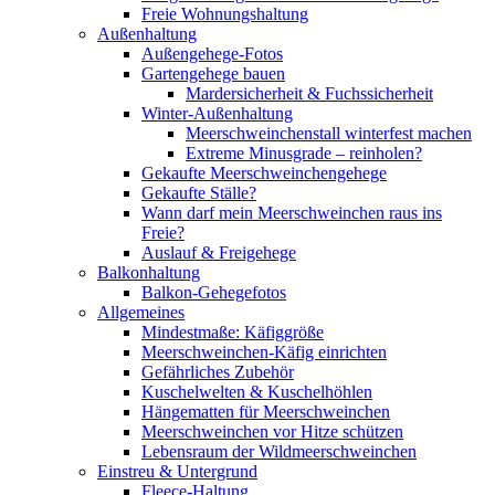
Freie Wohnungshaltung
Außenhaltung
Außengehege-Fotos
Gartengehege bauen
Mardersicherheit & Fuchssicherheit
Winter-Außenhaltung
Meerschweinchenstall winterfest machen
Extreme Minusgrade – reinholen?
Gekaufte Meerschweinchengehege
Gekaufte Ställe?
Wann darf mein Meerschweinchen raus ins
Freie?
Auslauf & Freigehege
Balkonhaltung
Balkon-Gehegefotos
Allgemeines
Mindestmaße: Käfiggröße
Meerschweinchen-Käfig einrichten
Gefährliches Zubehör
Kuschelwelten & Kuschelhöhlen
Hängematten für Meerschweinchen
Meerschweinchen vor Hitze schützen
Lebensraum der Wildmeerschweinchen
Einstreu & Untergrund
Fleece-Haltung