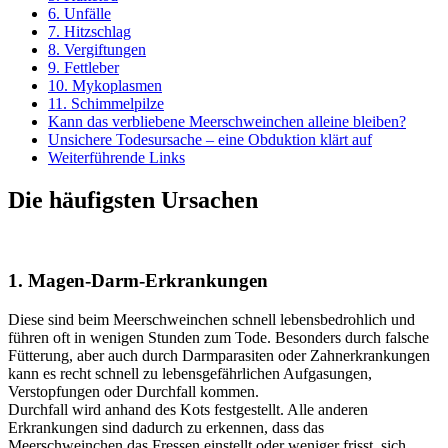
6. Unfälle
7. Hitzschlag
8. Vergiftungen
9. Fettleber
10. Mykoplasmen
11. Schimmelpilze
Kann das verbliebene Meerschweinchen alleine bleiben?
Unsichere Todesursache – eine Obduktion klärt auf
Weiterführende Links
Die häufigsten Ursachen
1. Magen-Darm-Erkrankungen
Diese sind beim Meerschweinchen schnell lebensbedrohlich und
führen oft in wenigen Stunden zum Tode. Besonders durch falsche
Fütterung, aber auch durch Darmparasiten oder Zahnerkrankungen
kann es recht schnell zu lebensgefährlichen Aufgasungen,
Verstopfungen oder Durchfall kommen.
Durchfall wird anhand des Kots festgestellt. Alle anderen
Erkrankungen sind dadurch zu erkennen, dass das
Meerschweinchen das Fressen einstellt oder weniger frisst, sich