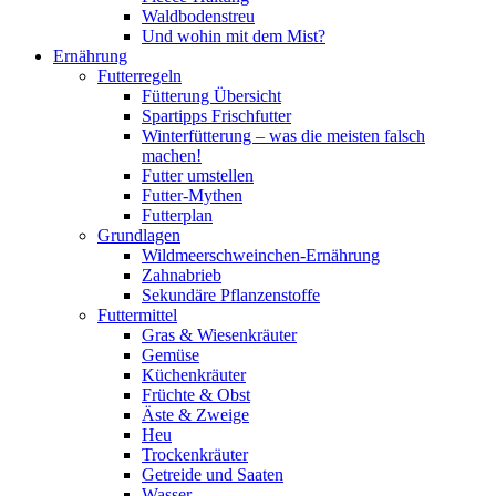
Waldbodenstreu
Und wohin mit dem Mist?
Ernährung
Futterregeln
Fütterung Übersicht
Spartipps Frischfutter
Winterfütterung – was die meisten falsch
machen!
Futter umstellen
Futter-Mythen
Futterplan
Grundlagen
Wildmeerschweinchen-Ernährung
Zahnabrieb
Sekundäre Pflanzenstoffe
Futtermittel
Gras & Wiesenkräuter
Gemüse
Küchenkräuter
Früchte & Obst
Äste & Zweige
Heu
Trockenkräuter
Getreide und Saaten
Wasser