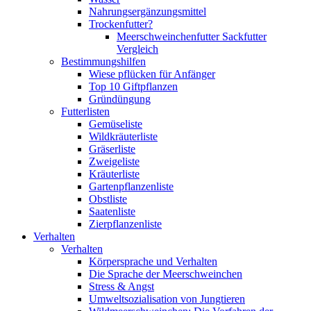
Nahrungsergänzungsmittel
Trockenfutter?
Meerschweinchenfutter Sackfutter
Vergleich
Bestimmungshilfen
Wiese pflücken für Anfänger
Top 10 Giftpflanzen
Gründüngung
Futterlisten
Gemüseliste
Wildkräuterliste
Gräserliste
Zweigeliste
Kräuterliste
Gartenpflanzenliste
Obstliste
Saatenliste
Zierpflanzenliste
Verhalten
Verhalten
Körpersprache und Verhalten
Die Sprache der Meerschweinchen
Stress & Angst
Umweltsozialisation von Jungtieren