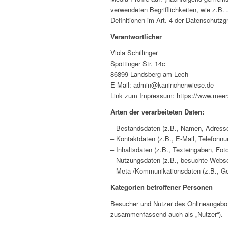
verwendeten Begrifflichkeiten, wie z.B. 
Definitionen im Art. 4 der Datenschut
Verantwortlicher
Viola Schillinger
Spöttinger Str. 14c
86899 Landsberg am Lech
E-Mail: admin@kaninchenwiese.de
Link zum Impressum: https://www.meer
Arten der verarbeiteten Daten:
– Bestandsdaten (z.B., Namen, Adress
– Kontaktdaten (z.B., E-Mail, Telefonn
– Inhaltsdaten (z.B., Texteingaben, Foto
– Nutzungsdaten (z.B., besuchte Webseit
– Meta-/Kommunikationsdaten (z.B., Ge
Kategorien betroffener Personen
Besucher und Nutzer des Onlineangebot
zusammenfassend auch als „Nutzer“).