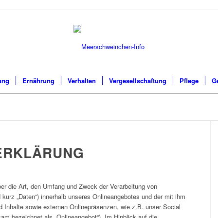
ung
Ernährung
Verhalten
Vergesellschaftung
Pflege
G
ERKLÄRUNG
ber die Art, den Umfang und Zweck der Verarbeitung von
kurz „Daten“) innerhalb unseres Onlineangebotes und der mit ihm
 Inhalte sowie externen Onlinepräsenzen, wie z.B. unser Social
am bezeichnet als „Onlineangebot“). Im Hinblick auf die