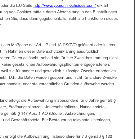
oder die EU-Seite
http://www.youronlinechoices.com/
erklärt
rung von Cookies mittels deren Abschaltung in den Einstellungen
achten Sie, dass dann gegebenenfalls nicht alle Funktionen dieses
n.
n nach Maßgabe der Art. 17 und 18 DSGVO gelöscht oder in ihrer
ht im Rahmen dieser Datenschutzerklärung ausdrücklich
erten Daten gelöscht, sobald sie für ihre Zweckbestimmung nicht
g keine gesetzlichen Aufbewahrungspflichten entgegenstehen.
 weil sie für andere und gesetzlich zulässige Zwecke erforderlich
änkt. D.h. die Daten werden gesperrt und nicht für andere Zwecke
ie aus handels- oder steuerrechtlichen Gründen aufbewahrt werden
land erfolgt die Aufbewahrung insbesondere für 6 Jahre gemäß §
are, Eröffnungsbilanzen, Jahresabschlüsse, Handelsbriefe,
hre gemäß § 147 Abs. 1 AO (Bücher, Aufzeichnungen,
 und Geschäftsbriefe, Für Besteuerung relevante Unterlagen,
ch erfolgt die Aufbewahrung insbesondere für 7 J gemäß § 132