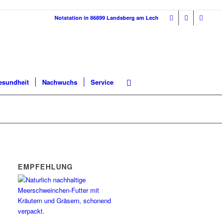
Notstation in 86899 Landsberg am Lech
esundheit
Nachwuchs
Service
EMPFEHLUNG