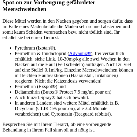
Spot-on zur Vorbeugung gefährdeter
Meerschweinchen
Diese Mittel werden in den Nacken gegeben und sorgen dafür, dass
im Falle eines Madenbefalls die Maden sehr schnell absterben und
somit kaum Schäden verursachen bzw. nicht tödlich sind. Ihr
erhaltet sie bei euren Tierarzt.
Pyrethrum (Ixotan®),
Permethrin & Imidacloprid (
Advantix®
), frei verkäuflich
erhältlich, siehe Link. 10-30mg/kg alle zwei Wochen in den
Nacken auf die Haut (Fell scheiteln) auftragen. Nicht zu viel
auf eine Stelle! 0,1ml/kg. Einzelne Meerschweinchen können
mit leichten Hautreaktionen (Haarausfall, Irritationen)
reagieren. Nicht die Katzendosis verwenden!
Permethrin (Exspot®) und
Deltamethrin (Butox® Protect 7,5 mg/ml pour on)
Auch Inuzid-Spray® hat sich bewährt.
In anderen Ländern sind weitere Mittel erhältlich (z.B.
Dicyclanil (CLIK 5% pour-on), alle 3-4 Monate
verabreichen) und Cyromazin (Reaguard rabbits)).
Besprechen Sie mit Ihrem Tierarzt, ob eine vorbeugende
Behandlung in Ihrem Fall sinnvoll und nötig ist.