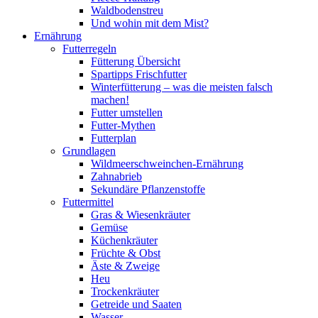
Waldbodenstreu
Und wohin mit dem Mist?
Ernährung
Futterregeln
Fütterung Übersicht
Spartipps Frischfutter
Winterfütterung – was die meisten falsch
machen!
Futter umstellen
Futter-Mythen
Futterplan
Grundlagen
Wildmeerschweinchen-Ernährung
Zahnabrieb
Sekundäre Pflanzenstoffe
Futtermittel
Gras & Wiesenkräuter
Gemüse
Küchenkräuter
Früchte & Obst
Äste & Zweige
Heu
Trockenkräuter
Getreide und Saaten
Wasser