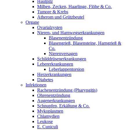
Hautpilz
Milben, Zecken, Haarlinge, Flöhe & Co.
Tumore & Krebs
Atherom und Grützbeutel
Organe
Ovarialzysten
Nieren- und Harnwegserkrankungen
Blasenentzündung
Blasengrieß, Blasensteine, Harngrieß &
Co.
Nierenversagen
Schilddrüsenerkrankungen
Lebererkrankungen
Leberlappentorsion
Herzerkrankungen
Diabetes
Infektionen
Rachenentzündung (Pharyngitis)
Ohrenentzündung
Augenerkrankungen
Schnupfen, Erkältung & Co.
Mykoplasmen
Chlamydien
Leukose
E. Cuniculi