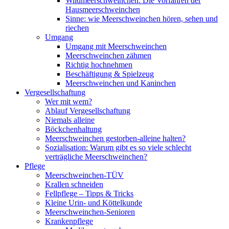
Wildmeerschweinchen: Die Vorfahren der
Hausmeerschweinchen
Sinne: wie Meerschweinchen hören, sehen und
riechen
Umgang
Umgang mit Meerschweinchen
Meerschweinchen zähmen
Richtig hochnehmen
Beschäftigung & Spielzeug
Meerschweinchen und Kaninchen
Vergesellschaftung
Wer mit wem?
Ablauf Vergesellschaftung
Niemals alleine
Böckchenhaltung
Meerschweinchen gestorben-alleine halten?
Sozialisation: Warum gibt es so viele schlecht
verträgliche Meerschweinchen?
Pflege
Meerschweinchen-TÜV
Krallen schneiden
Fellpflege – Tipps & Tricks
Kleine Urin- und Köttelkunde
Meerschweinchen-Senioren
Krankenpflege