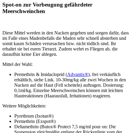
Spot-on zur Vorbeugung gefährdeter
Meerschweinchen
Diese Mittel werden in den Nacken gegeben und sorgen dafür, dass
im Falle eines Madenbefalls die Maden sehr schnell absterben und
somit kaum Schäden verursachen bzw. nicht tödlich sind. Ihr
erhaltet sie bei euren Tierarzt. Zudem wehrt es Fliegen ab, die
daraufhin keine Eier ablegen.
Mittel der Wahl:
Permethrin & Imidacloprid (
Advantix®
), frei verkäuflich
erhältlich, siehe Link. 10-30mg/kg alle zwei Wochen in den
Nacken auf die Haut (Fell scheiteln) auftragen. Dosierung:
0,1ml/kg. Einzelne Meerschweinchen können mit leichten
Hautreaktionen (Haarausfall, Irritationen) reagieren.
Weitere Möglichkeiten:
Pyrethrum (Ixotan®)
Permethrin (Exspot®)
Deltamethrin (Butox® Protect 7,5 mg/ml pour on: Die
Suspension gleichmäßig entlang der Rückenlinie vom der