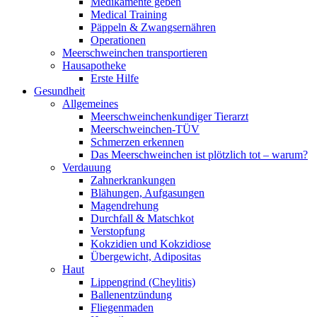
Medikamente geben
Medical Training
Päppeln & Zwangsernähren
Operationen
Meerschweinchen transportieren
Hausapotheke
Erste Hilfe
Gesundheit
Allgemeines
Meerschweinchenkundiger Tierarzt
Meerschweinchen-TÜV
Schmerzen erkennen
Das Meerschweinchen ist plötzlich tot – warum?
Verdauung
Zahnerkrankungen
Blähungen, Aufgasungen
Magendrehung
Durchfall & Matschkot
Verstopfung
Kokzidien und Kokzidiose
Übergewicht, Adipositas
Haut
Lippengrind (Cheylitis)
Ballenentzündung
Fliegenmaden