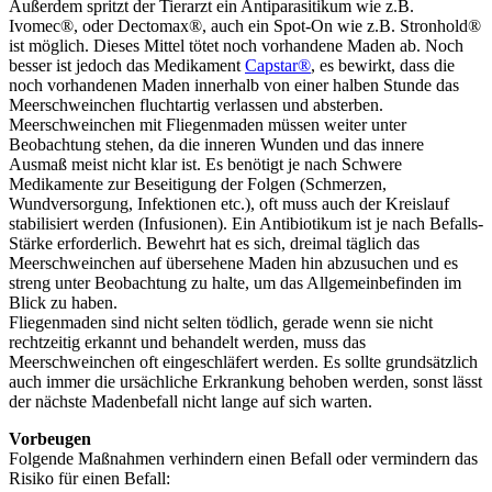
Außerdem spritzt der Tierarzt ein Antiparasitikum wie z.B.
Ivomec®, oder Dectomax®, auch ein Spot-On wie z.B. Stronhold®
ist möglich. Dieses Mittel tötet noch vorhandene Maden ab. Noch
besser ist jedoch das Medikament
Capstar®
, es bewirkt, dass die
noch vorhandenen Maden innerhalb von einer halben Stunde das
Meerschweinchen fluchtartig verlassen und absterben.
Meerschweinchen mit Fliegenmaden müssen weiter unter
Beobachtung stehen, da die inneren Wunden und das innere
Ausmaß meist nicht klar ist. Es benötigt je nach Schwere
Medikamente zur Beseitigung der Folgen (Schmerzen,
Wundversorgung, Infektionen etc.), oft muss auch der Kreislauf
stabilisiert werden (Infusionen). Ein Antibiotikum ist je nach Befalls-
Stärke erforderlich. Bewehrt hat es sich, dreimal täglich das
Meerschweinchen auf übersehene Maden hin abzusuchen und es
streng unter Beobachtung zu halte, um das Allgemeinbefinden im
Blick zu haben.
Fliegenmaden sind nicht selten tödlich, gerade wenn sie nicht
rechtzeitig erkannt und behandelt werden, muss das
Meerschweinchen oft eingeschläfert werden. Es sollte grundsätzlich
auch immer die ursächliche Erkrankung behoben werden, sonst lässt
der nächste Madenbefall nicht lange auf sich warten.
Vorbeugen
Folgende Maßnahmen verhindern einen Befall oder vermindern das
Risiko für einen Befall: