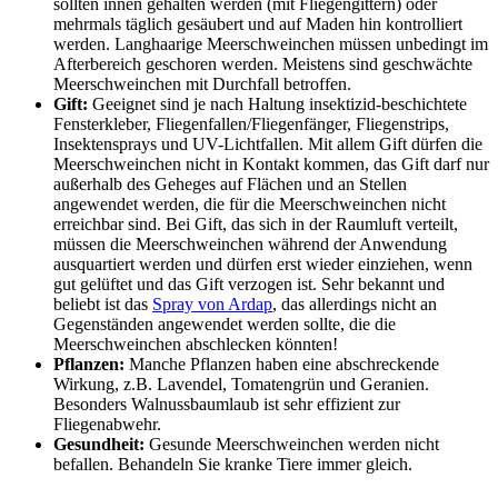
sollten innen gehalten werden (mit Fliegengittern) oder
mehrmals täglich gesäubert und auf Maden hin kontrolliert
werden. Langhaarige Meerschweinchen müssen unbedingt im
Afterbereich geschoren werden. Meistens sind geschwächte
Meerschweinchen mit Durchfall betroffen.
Gift:
Geeignet sind je nach Haltung insektizid-beschichtete
Fensterkleber, Fliegenfallen/Fliegenfänger, Fliegenstrips,
Insektensprays und UV-Lichtfallen. Mit allem Gift dürfen die
Meerschweinchen nicht in Kontakt kommen, das Gift darf nur
außerhalb des Geheges auf Flächen und an Stellen
angewendet werden, die für die Meerschweinchen nicht
erreichbar sind. Bei Gift, das sich in der Raumluft verteilt,
müssen die Meerschweinchen während der Anwendung
ausquartiert werden und dürfen erst wieder einziehen, wenn
gut gelüftet und das Gift verzogen ist. Sehr bekannt und
beliebt ist das
Spray von Ardap
, das allerdings nicht an
Gegenständen angewendet werden sollte, die die
Meerschweinchen abschlecken könnten!
Pflanzen:
Manche Pflanzen haben eine abschreckende
Wirkung, z.B. Lavendel, Tomatengrün und Geranien.
Besonders Walnussbaumlaub ist sehr effizient zur
Fliegenabwehr.
Gesundheit:
Gesunde Meerschweinchen werden nicht
befallen. Behandeln Sie kranke Tiere immer gleich.