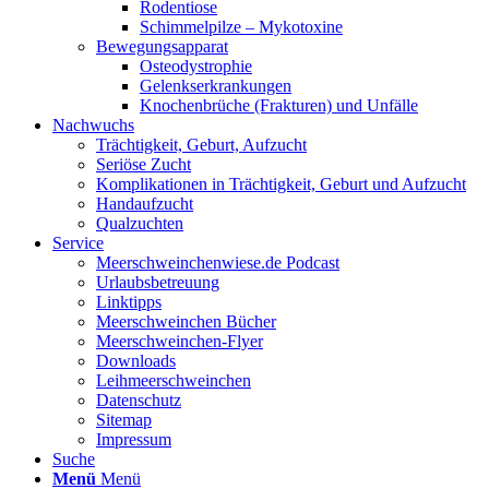
Rodentiose
Schimmelpilze – Mykotoxine
Bewegungsapparat
Osteodystrophie
Gelenkserkrankungen
Knochenbrüche (Frakturen) und Unfälle
Nachwuchs
Trächtigkeit, Geburt, Aufzucht
Seriöse Zucht
Komplikationen in Trächtigkeit, Geburt und Aufzucht
Handaufzucht
Qualzuchten
Service
Meerschweinchenwiese.de Podcast
Urlaubsbetreuung
Linktipps
Meerschweinchen Bücher
Meerschweinchen-Flyer
Downloads
Leihmeerschweinchen
Datenschutz
Sitemap
Impressum
Suche
Menü
Menü