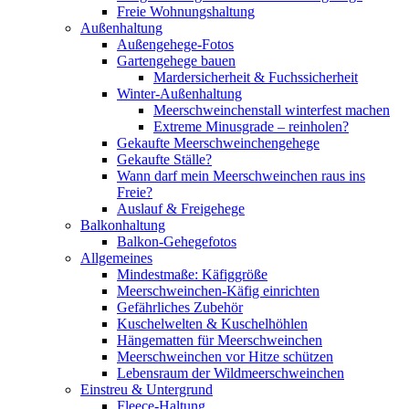
Freie Wohnungshaltung
Außenhaltung
Außengehege-Fotos
Gartengehege bauen
Mardersicherheit & Fuchssicherheit
Winter-Außenhaltung
Meerschweinchenstall winterfest machen
Extreme Minusgrade – reinholen?
Gekaufte Meerschweinchengehege
Gekaufte Ställe?
Wann darf mein Meerschweinchen raus ins
Freie?
Auslauf & Freigehege
Balkonhaltung
Balkon-Gehegefotos
Allgemeines
Mindestmaße: Käfiggröße
Meerschweinchen-Käfig einrichten
Gefährliches Zubehör
Kuschelwelten & Kuschelhöhlen
Hängematten für Meerschweinchen
Meerschweinchen vor Hitze schützen
Lebensraum der Wildmeerschweinchen
Einstreu & Untergrund
Fleece-Haltung