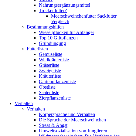
Nahrungsergänzungsmittel
Trockenfutter?
Meerschweinchenfutter Sackfutter
Vergleich
Bestimmungshilfen
Wiese pflücken für Anfänger
Top 10 Giftpflanzen
Gründüngung
Futterlisten
Gemüseliste
Wildkräuterliste
Gräserliste
Zweigeliste
Kräuterliste
Gartenpflanzenliste
Obstliste
Saatenliste
Zierpflanzenliste
Verhalten
Verhalten
Körpersprache und Verhalten
Die Sprache der Meerschweinchen
Stress & Angst
Umweltsozialisation von Jungtieren