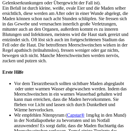
Gelenkserkrankungen oder Übergewicht der Fall ist).
Ein Befall ist durch kleine, weiße, ovale Eier und die Maden selber
ersichtlich, diese werden am After oder in einer Wunde abgelegt, die
Maden können schon nach acht Stunden schlüpfen. Sie fressen sich
in das Gewebe und verursachen innerlich große Verletzungen,
mitunter auch an den Organen, außerdem kommt es zu inneren
Blutungen und Infektionen, meistens wird die Haut stark gereizt und
entzündet sich. Oft löst sich auch im fortgeschrittenen Stadium das
Fell oder die Haut. Die betroffenen Meerschweinchen wirken in der
Regel apathisch (teilnahmslos), fressen weniger oder gar nichts,
bewegen sich nicht. Manche Meerschweinchen werden nervös,
zucken und putzen sich.
Erste Hilfe
Vor dem Tierarztbesuch sollten sichtbare Maden abgeglaubt
oder unter warmen Wasser abgewaschen werden. Indem das
Meerschweinchen in ein warmes Wasserbad gehalten wird
kann man erreichen, dass die Maden hervorkommen. Sie
fliehen vor Licht und lassen sich durch Dunkelheit und
Wärme hervorlocken.
Wir empfehlen Nitenpyram (
Capstar®
1mg/kg in den Mund)
in der Notfallapotheke zu bevorraten und im Notfall
anzuwenden! Es sorgt dafür, dass die Maden fluchtartig das
Meerschweinchen verlassen. Zumal einige Tierärzte das