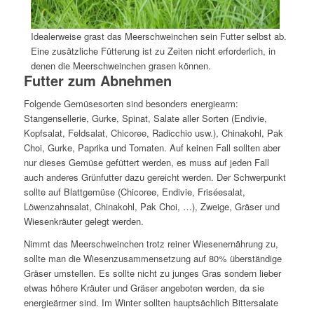
Idealerweise grast das Meerschweinchen sein Futter selbst ab.
Eine zusätzliche Fütterung ist zu Zeiten nicht erforderlich, in
denen die Meerschweinchen grasen können.
Futter zum Abnehmen
Folgende Gemüsesorten sind besonders energiearm:
Stangensellerie, Gurke, Spinat, Salate aller Sorten (Endivie,
Kopfsalat, Feldsalat, Chicoree, Radicchio usw.), Chinakohl, Pak
Choi, Gurke, Paprika und Tomaten. Auf keinen Fall sollten aber
nur dieses Gemüse gefüttert werden, es muss auf jeden Fall
auch anderes Grünfutter dazu gereicht werden. Der Schwerpunkt
sollte auf Blattgemüse (Chicoree, Endivie, Friséesalat,
Löwenzahnsalat, Chinakohl, Pak Choi, …), Zweige, Gräser und
Wiesenkräuter gelegt werden.
Nimmt das Meerschweinchen trotz reiner Wiesenernährung zu,
sollte man die Wiesenzusammensetzung auf 80% überständige
Gräser umstellen. Es sollte nicht zu junges Gras sondern lieber
etwas höhere Kräuter und Gräser angeboten werden, da sie
energieärmer sind. Im Winter sollten hauptsächlich Bittersalate