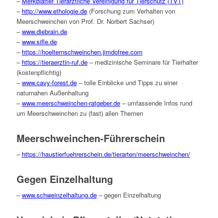
–
Merkblätter Tierärztliche Vereinigung für Tierschutz (TVT)
–
http://www.ethologie.de
(Forschung zum Verhalten von
Meerschweinchen von Prof. Dr. Norbert Sachser)
–
www.diebrain.de
–
www.sifle.de
–
https://hoelternschweinchen.jimdofree.com
–
https://tieraerztin-ruf.de
– medizinische Seminare für Tierhalter
(kostenpflichtig)
–
www.cavy-forest.de
– tolle Einblicke und Tipps zu einer
naturnahen Außenhaltung
–
www.meerschweinchen-ratgeber.de
– umfassende Infos rund
um Meerschweinchen zu (fast) allen Themen
Meerschweinchen-Führerschein
–
https://haustierfuehrerschein.de/tierarten/meerschweinchen/
Gegen Einzelhaltung
–
www.schweinzelhaltung.de
– gegen Einzelhaltung