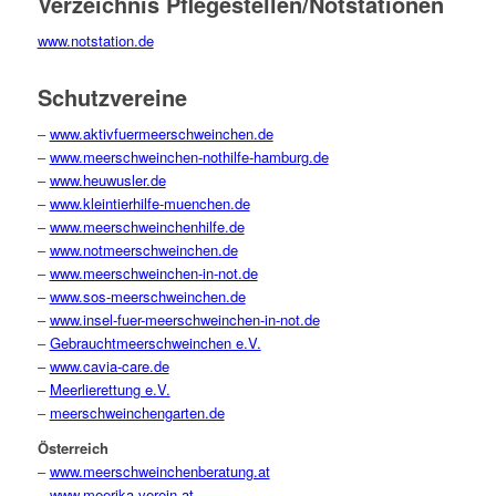
Verzeichnis Pflegestellen/Notstationen
www.notstation.de
Schutzvereine
–
www.aktivfuermeerschweinchen.de
–
www.meerschweinchen-nothilfe-hamburg.de
–
www.heuwusler.de
–
www.kleintierhilfe-muenchen.de
–
www.meerschweinchenhilfe.de
–
www.notmeerschweinchen.de
–
www.meerschweinchen-in-not.de
–
www.sos-meerschweinchen.de
–
www.insel-fuer-meerschweinchen-in-not.de
–
Gebrauchtmeerschweinchen e.V.
–
www.cavia-care.de
–
Meerlierettung e.V.
–
meerschweinchengarten.de
Österreich
–
www.meerschweinchenberatung.at
–
www.meerika-verein.at