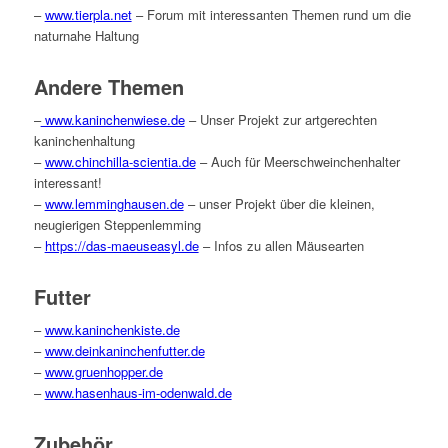
–
www.tierpla.net
– Forum mit interessanten Themen rund um die
naturnahe Haltung
Andere Themen
–
www.kaninchenwiese.de
– Unser Projekt zur artgerechten
kaninchenhaltung
–
www.chinchilla-scientia.de
– Auch für Meerschweinchenhalter
interessant!
–
www.lemminghausen.de
– unser Projekt über die kleinen,
neugierigen Steppenlemming
–
https://das-maeuseasyl.de
– Infos zu allen Mäusearten
Futter
–
www.kaninchenkiste.de
–
www.deinkaninchenfutter.de
–
www.gruenhopper.de
–
www.hasenhaus-im-odenwald.de
Zubehör