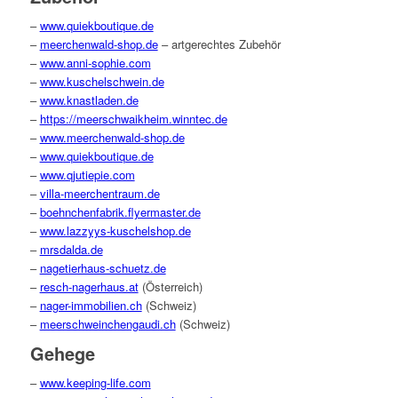
–
www.quiekboutique.de
–
meerchenwald-shop.de
– artgerechtes Zubehör
–
www.anni-sophie.com
–
www.kuschelschwein.de
–
www.knastladen.de
–
https://meerschwaikheim.winntec.de
–
www.meerchenwald-shop.de
–
www.quiekboutique.de
–
www.qjutiepie.com
–
villa-meerchentraum.de
–
boehnchenfabrik.flyermaster.de
–
www.lazzyys-kuschelshop.de
–
mrsdalda.de
–
nagetierhaus-schuetz.de
–
resch-nagerhaus.at
(Österreich)
–
nager-immobilien.ch
(Schweiz)
–
meerschweinchengaudi.ch
(Schweiz)
Gehege
–
www.keeping-life.com