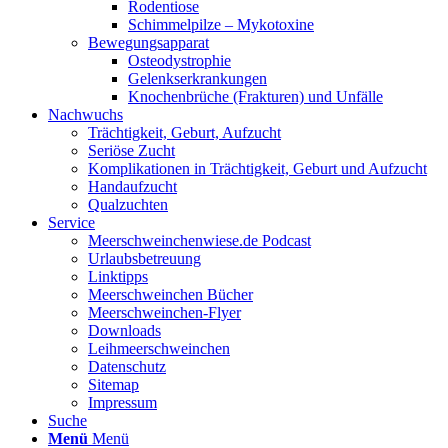
Rodentiose
Schimmelpilze – Mykotoxine
Bewegungsapparat
Osteodystrophie
Gelenkserkrankungen
Knochenbrüche (Frakturen) und Unfälle
Nachwuchs
Trächtigkeit, Geburt, Aufzucht
Seriöse Zucht
Komplikationen in Trächtigkeit, Geburt und Aufzucht
Handaufzucht
Qualzuchten
Service
Meerschweinchenwiese.de Podcast
Urlaubsbetreuung
Linktipps
Meerschweinchen Bücher
Meerschweinchen-Flyer
Downloads
Leihmeerschweinchen
Datenschutz
Sitemap
Impressum
Suche
Menü
Menü