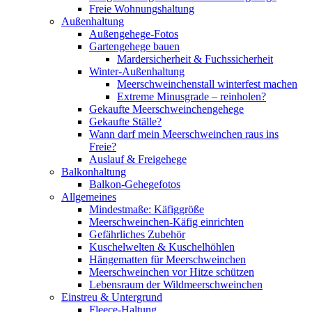
Freie Wohnungshaltung
Außenhaltung
Außengehege-Fotos
Gartengehege bauen
Mardersicherheit & Fuchssicherheit
Winter-Außenhaltung
Meerschweinchenstall winterfest machen
Extreme Minusgrade – reinholen?
Gekaufte Meerschweinchengehege
Gekaufte Ställe?
Wann darf mein Meerschweinchen raus ins
Freie?
Auslauf & Freigehege
Balkonhaltung
Balkon-Gehegefotos
Allgemeines
Mindestmaße: Käfiggröße
Meerschweinchen-Käfig einrichten
Gefährliches Zubehör
Kuschelwelten & Kuschelhöhlen
Hängematten für Meerschweinchen
Meerschweinchen vor Hitze schützen
Lebensraum der Wildmeerschweinchen
Einstreu & Untergrund
Fleece-Haltung