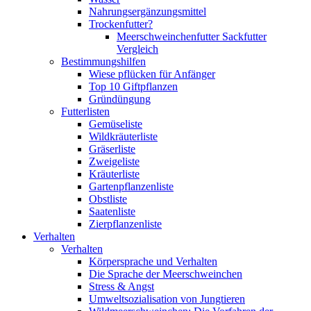
Nahrungsergänzungsmittel
Trockenfutter?
Meerschweinchenfutter Sackfutter
Vergleich
Bestimmungshilfen
Wiese pflücken für Anfänger
Top 10 Giftpflanzen
Gründüngung
Futterlisten
Gemüseliste
Wildkräuterliste
Gräserliste
Zweigeliste
Kräuterliste
Gartenpflanzenliste
Obstliste
Saatenliste
Zierpflanzenliste
Verhalten
Verhalten
Körpersprache und Verhalten
Die Sprache der Meerschweinchen
Stress & Angst
Umweltsozialisation von Jungtieren