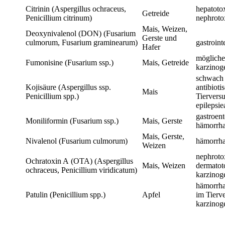
Citrinin (Aspergillus ochraceus,
hepatoto
Getreide
Penicillium citrinum)
nephroto
Mais, Weizen,
Deoxynivalenol (DON) (Fusarium
Gerste und
culmorum, Fusarium graminearum)
gastroint
Hafer
mögliche
Fumonisine (Fusarium ssp.)
Mais, Getreide
karzinog
schwach
Kojisäure (Aspergillus ssp.
antibioti
Mais
Penicillium spp.)
Tierversu
epilepsi
gastroent
Moniliformin (Fusarium ssp.)
Mais, Gerste
hämorrha
Mais, Gerste,
Nivalenol (Fusarium culmorum)
hämorrha
Weizen
nephroto
Ochratoxin A (OTA) (Aspergillus
Mais, Weizen
dermatot
ochraceus, Penicillium viridicatum)
karzinog
hämorrha
Patulin (Penicillium spp.)
Apfel
im Tierve
karzinog