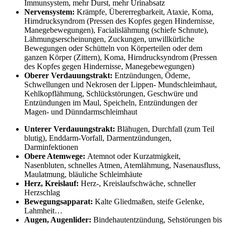
Immunsystem, mehr Durst, mehr Urinabsatz
Nervensystem:
Krämpfe, Übererregbarkeit, Ataxie, Koma,
Hirndrucksyndrom (Pressen des Kopfes gegen Hindernisse,
Manegebewegungen), Facialislähmung (schiefe Schnute),
Lähmungserscheinungen, Zuckungen, unwillkürliche
Bewegungen oder Schütteln von Körperteilen oder dem
ganzen Körper (Zittern), Koma, Hirndrucksyndrom (Pressen
des Kopfes gegen Hindernisse, Manegebewegungen)
Oberer Verdauungstrakt:
Entzündungen, Ödeme,
Schwellungen und Nekrosen der Lippen- Mundschleimhaut,
Kehlkopflähmung, Schlückstörungen, Geschwüre und
Entzündungen im Maul, Speicheln, Entzündungen der
Magen- und Dünndarmschleimhaut
Unterer Verdauungstrakt:
Blähugen, Durchfall (zum Teil
blutig), Enddarm-Vorfall, Darmentzündungen,
Darminfektionen
Obere Atemwege:
Atemnot oder Kurzatmigkeit,
Nasenbluten, schnelles Atmen, Atemlähmung, Nasenausfluss,
Maulatmung, bläuliche Schleimhäute
Herz, Kreislauf:
Herz-, Kreislaufschwäche, schneller
Herzschlag
Bewegungsapparat:
Kalte Gliedmaßen, steife Gelenke,
Lahmheit…
Augen, Augenlider:
Bindehautentzündung, Sehstörungen bis