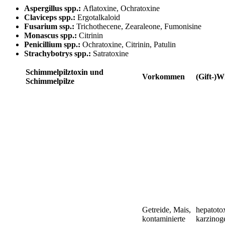
Aspergillus spp.:
Aflatoxine, Ochratoxine
Claviceps spp.:
Ergotalkaloid
Fusarium ssp.:
Trichothecene, Zearaleone, Fumonisine
Monascus spp.:
Citrinin
Penicillium spp.:
Ochratoxine, Citrinin, Patulin
Strachybotrys spp.:
Satratoxine
Schimmelpilztoxin und
Vorkommen
(Gift-)
Schimmelpilze
Getreide, Mais,
hepatoto
kontaminierte
karzinog