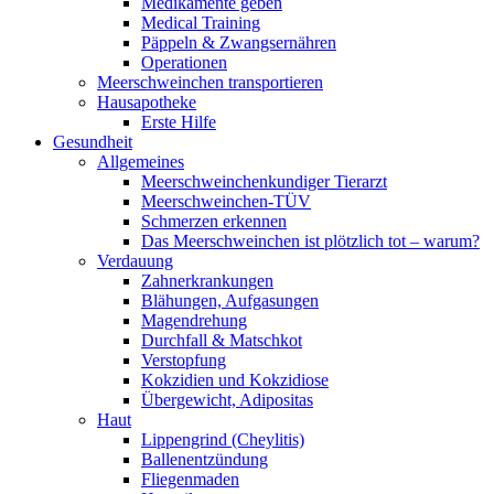
Medikamente geben
Medical Training
Päppeln & Zwangsernähren
Operationen
Meerschweinchen transportieren
Hausapotheke
Erste Hilfe
Gesundheit
Allgemeines
Meerschweinchenkundiger Tierarzt
Meerschweinchen-TÜV
Schmerzen erkennen
Das Meerschweinchen ist plötzlich tot – warum?
Verdauung
Zahnerkrankungen
Blähungen, Aufgasungen
Magendrehung
Durchfall & Matschkot
Verstopfung
Kokzidien und Kokzidiose
Übergewicht, Adipositas
Haut
Lippengrind (Cheylitis)
Ballenentzündung
Fliegenmaden