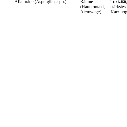
Aflatoxine (Aspergillus spp.)
Räume
Toxizität
(Hautkontakt,
stärkstes
Atemwege)
Karzino