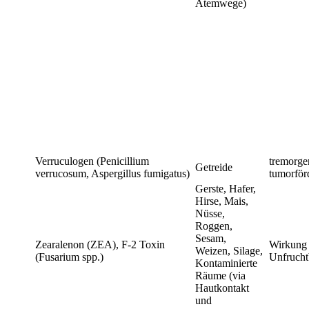
Atemwege)
Verruculogen (Penicillium
tremorge
Getreide
verrucosum, Aspergillus fumigatus)
tumorför
Gerste, Hafer,
Hirse, Mais,
Nüsse,
Roggen,
Sesam,
Zearalenon (ZEA), F-2 Toxin
Wirkung 
Weizen, Silage,
(Fusarium spp.)
Unfrucht
Kontaminierte
Räume (via
Hautkontakt
und