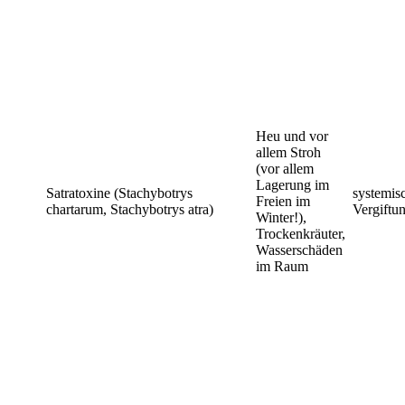
Heu und vor
allem Stroh
(vor allem
Lagerung im
Satratoxine (Stachybotrys
systemis
Freien im
chartarum, Stachybotrys atra)
Vergiftu
Winter!),
Trockenkräuter,
Wasserschäden
im Raum