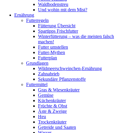
Waldbodenstreu
Und wohin mit dem Mist?
Ernährung
Futterregeln
Fütterung Übersicht
Spartipps Frischfutter
Winterfütterung – was die meisten falsch
machen!
Futter umstellen
Futter-Mythen
Futterplan
Grundlagen
Wildmeerschweinchen-Ernährung
Zahnabrieb
Sekundäre Pflanzenstoffe
Futtermittel
Gras & Wiesenkräuter
Gemüse
Küchenkräuter
Früchte & Obst
Äste & Zweige
Heu
Trockenkräuter
Getreide und Saaten
Wasser