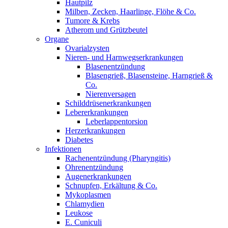
Hautpilz
Milben, Zecken, Haarlinge, Flöhe & Co.
Tumore & Krebs
Atherom und Grützbeutel
Organe
Ovarialzysten
Nieren- und Harnwegserkrankungen
Blasenentzündung
Blasengrieß, Blasensteine, Harngrieß &
Co.
Nierenversagen
Schilddrüsenerkrankungen
Lebererkrankungen
Leberlappentorsion
Herzerkrankungen
Diabetes
Infektionen
Rachenentzündung (Pharyngitis)
Ohrenentzündung
Augenerkrankungen
Schnupfen, Erkältung & Co.
Mykoplasmen
Chlamydien
Leukose
E. Cuniculi