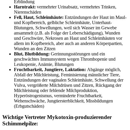
Erblindung
Harntrakt:
vermehrter Urinabsatz, vermehrtes Trinken,
Nierenschäden
Fell, Haut, Schleimhäute:
Entzündungen der Haut im Maul-
und Kopfbereich, gelbliche Schleimhäute, Unterhaut-
Blutungen, Schwellungen, weil sich Wasser im Gewebe
ansammelt (z.B. als Folge der Leberschädigung), Wunden
und Geschwüre, Nekrosen an Haut und Schleimhäuten vor
allem im Kopfbereich, aber auch an anderen Körperpartien,
Wunden an den Zitzen
Blut, Blutbildung:
Gerinnungsstörungen und ein
geschwächtes Immunsystem wegen Thrombopenie und
Leukopenie, Anämie, Blutungen
Fruchtbarkeit, Jungtiere, Laktation:
Abgänge möglich,
Abfall der Milchleistung, Feminisierung männlicher Tiere,
Entzündungen der vaginalen Schleimhäute, Schwellung der
Vulva, vergrößerte Milchdrüsen und Zitzen, Rückgang der
Milchleistung oder fehlende Milchproduktion,
Hyperöstrogenismus, verminderte Fruchtbarkeit,
Wehenschwäche, Jungtiersterblichkeit, Missbildungen
(Erbgutschäden)
Wichtige Vertreter Mykotoxin-produzierender
Schimmelpilze: