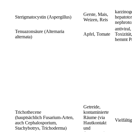
karzinog
Gerste, Mais,
Sterigmatocystin (Aspergillus)
hepatoto
Weizen, Reis
nephroto
antiviral
Tenuazonsäure (Alternaria
Apfel, Tomate
Toxizität
alternata)
hemmt Pr
Getreide,
Trichothecene
kontaminierte
(hauptsächlich Fusarium-Arten,
Räume (via
Vielfälti
auch Cephalosporium,
Hautkontakt
Stachybotrys, Trichoderma)
und