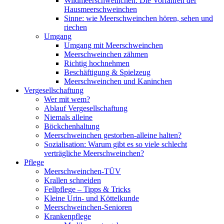
Wildmeerschweinchen: Die Vorfahren der
Hausmeerschweinchen
Sinne: wie Meerschweinchen hören, sehen und
riechen
Umgang
Umgang mit Meerschweinchen
Meerschweinchen zähmen
Richtig hochnehmen
Beschäftigung & Spielzeug
Meerschweinchen und Kaninchen
Vergesellschaftung
Wer mit wem?
Ablauf Vergesellschaftung
Niemals alleine
Böckchenhaltung
Meerschweinchen gestorben-alleine halten?
Sozialisation: Warum gibt es so viele schlecht
verträgliche Meerschweinchen?
Pflege
Meerschweinchen-TÜV
Krallen schneiden
Fellpflege – Tipps & Tricks
Kleine Urin- und Köttelkunde
Meerschweinchen-Senioren
Krankenpflege