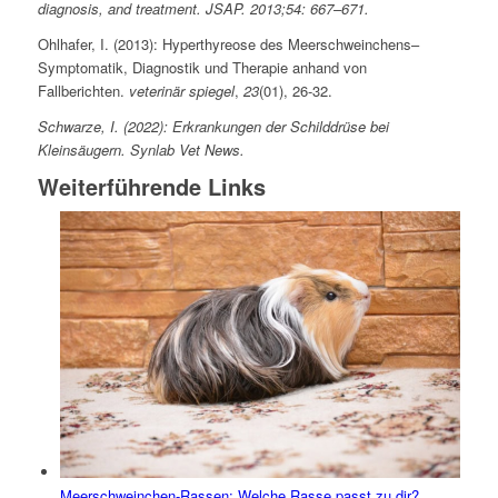
diagnosis, and treatment. JSAP. 2013;54: 667–671.
Ohlhafer, I. (2013): Hyperthyreose des Meerschweinchens–
Symptomatik, Diagnostik und Therapie anhand von
Fallberichten.
veterinär spiegel
,
23
(01), 26-32.
Schwarze, I. (2022): Erkrankungen der Schilddrüse bei
Kleinsäugern. Synlab Vet News.
Weiterführende Links
Meerschweinchen-Rassen: Welche Rasse passt zu dir?