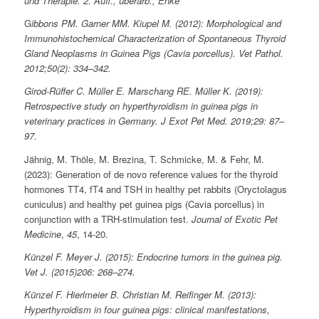
und Therapie. 2. Aufl., überarb., Enke
G
ibbons PM. Garner MM. Kiupel M. (2012): Morphological and
Immunohistochemical Characterization of Spontaneous Thyroid
Gland Neoplasms in Guinea Pigs (Cavia porcellus). Vet Pathol.
2012;50(2): 334–342.
Girod-Rüffer C. Müller E. Marschang RE. Müller K. (2019):
Retrospective study on hyperthyroidism in guinea pigs in
veterinary practices in Germany. J Exot Pet Med. 2019;29: 87–
97.
Jähnig, M. Thöle, M. Brezina, T. Schmicke, M. & Fehr, M.
(2023): Generation of de novo reference values for the thyroid
hormones TT4, fT4 and TSH in healthy pet rabbits (Oryctolagus
cuniculus) and healthy pet guinea pigs (Cavia porcellus) in
conjunction with a TRH-stimulation test.
Journal of Exotic Pet
Medicine
,
45
, 14-20.
Künzel F. Meyer J. (2015): Endocrine tumors in the guinea pig.
Vet J. (2015)206: 268–274.
Künzel F. Hierlmeier B. Christian M. Reifinger M. (2013):
Hyperthyroidism in four guinea pigs: clinical manifestations,